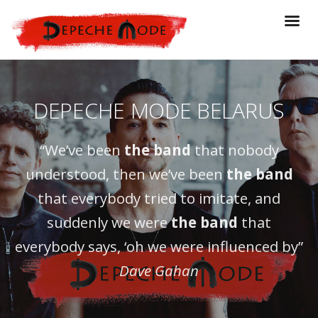
DEPECHE MODE BELARUS
“We’ve been
the band
that nobody
understood, then we’ve been
the band
that everybody tried to imitate, and
suddenly we were
the band
that
everybody says, ‘oh we were influenced by”
Dave Gahan