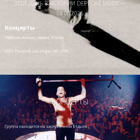
ЭТОТ ДЕНЬ В ИСТОРИИ DEPECHE MODE —
08.08.2026
Концерты
1986
Les Arenes, Nimes, France
2001
The Joint, Las Vegas, NV, USA
КОНЦЕРТЫ
Группа находится на заслуженном отдыхе.