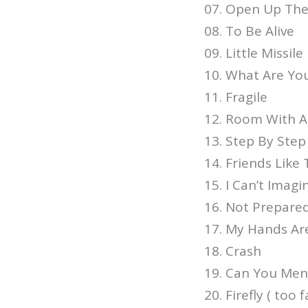
07. Open Up Th
08. To Be Alive
09. Little Missile
10. What Are Yo
11. Fragile
12. Room With A
13. Step By Step
14. Friends Like
15. I Can’t Imag
16. Not Prepare
17. My Hands Ar
18. Crash
19. Can You Men
20. Firefly ( too 