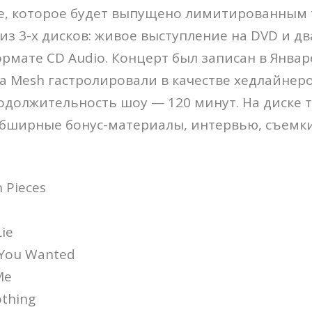
е, которое будет выпущено лимитированным
из 3-х дисков: живое выступление на DVD и дв
рмате CD Audio. Концерт был записан в Январе
а Mesh гастролировали в качестве хедлайнер
 Продолжительность шоу — 120 минут. На диске 
бширные бонус-материалы, интервью, съемки
n Pieces
Lie
t You Wanted
Me
othing