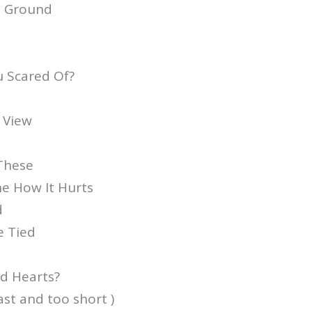
e Ground
u Scared Of?
 View
 These
ine How It Hurts
d
e Tied
d Hearts?
fast and too short )