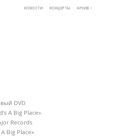
НОВОСТИ
КОНЦЕРТЫ
АРХИВ
Depeche Mode
Интервью
Рецензии
Фильмы
Электронная музыка
Personal Depeche
Electromantica
Minsk Devotees
Локомотив
ервый DVD
Форум Depeche Mode
s A Big Place».
jor Records
 Big Place».