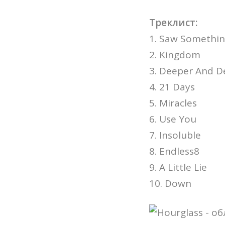
Треклист:
1. Saw Somethi
2. Kingdom
3. Deeper And D
4. 21 Days
5. Miracles
6. Use You
7. Insoluble
8. Endless8
9. A Little Lie
10. Down