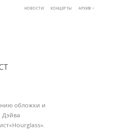
НОВОСТИ
КОНЦЕРТЫ
АРХИВ
Depeche Mode
Интервью
Рецензии
Фильмы
ст
Электронная музыка
Personal Depeche
Electromantica
Minsk Devotees
Локомотив
нию обложки и
Форум Depeche Mode
а Дэйва
«Hourglass».