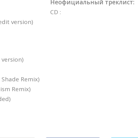
Неофициальный треклист:
CD :
dit version)
version)
 Shade Remix)
lism Remix)
ded)