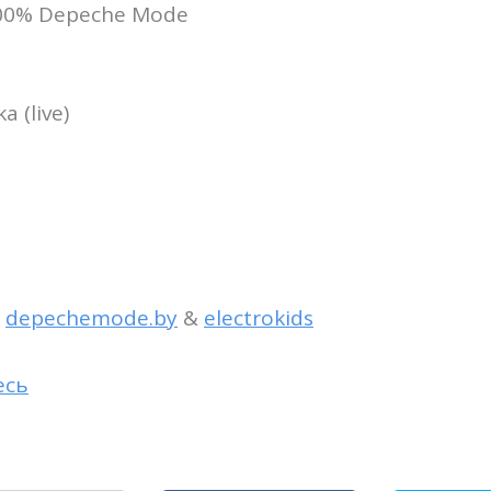
100% Depeche Mode
a (live)
—
depechemode.by
&
electrokids
есь