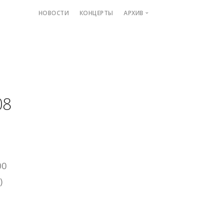
НОВОСТИ
КОНЦЕРТЫ
АРХИВ
Depeche Mode
Интервью
Рецензии
Фильмы
08
Электронная музыка
Personal Depeche
Electromantica
Minsk Devotees
Локомотив
00
Форум Depeche Mode
)